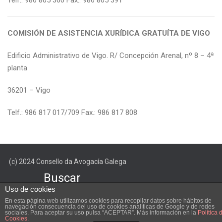
Telf.: 986 805 360 Fax.: 986 805 391
COMISIÓN DE ASISTENCIA XURÍDICA GRATUÍTA DE VIGO
Edificio Administrativo de Vigo. R/ Concepción Arenal, nº 8 – 4ª
planta
36201 – Vigo
Telf.: 986 817 017/709 Fax.: 986 817 808
(c) 2024 Consello da Avogacía Galega
Buscar
Uso de cookies
En esta página web utilizamos cookies para recopilar datos sobre hábitos de
navegación consecuencia del uso de cookies analíticas de Google y de redes
sociales. Para aceptar su uso pulsa “ACEPTAR”. Más información en la
Política 
Cookies
.