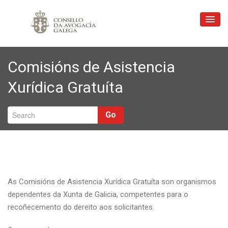
Inicio
Comisións de Asistencia
Consello
Xurídica Gratuíta
Xustiza Gratuíta
Profesión
Go
Ligazóns
Formación
Correo
As Comisións de Asistencia Xurídica Gratuíta son organismos
Contacto
dependentes da Xunta de Galicia, competentes para o
recoñecemento do dereito aos solicitantes.