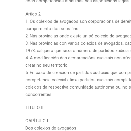
coas competencias atribuídas nas disposicións legais e
Artigo 2.
1. Os colexios de avogados son corporacións de dereit
cumprimento dos seus fins.
2. Nas provincias onde existe un só colexio de avogados
3. Nas provincias con varios colexios de avogados, cad
1978, calquera que sexa o número de partidos xudicia
4. A modificación das demarcacións xudiciais non afec
crear no seu territorio.
5. En caso de creación de partidos xudiciais que compre
competencia colexial atinxa partidos xudiciais comple
colexios da respectiva comunidade autónoma ou, no se
concorrentes.
TÍTULO II
CAPÍTULO I
Dos colexios de avogados