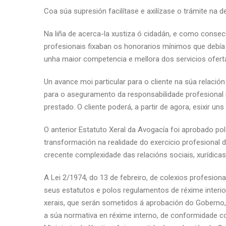
Coa súa supresión facilítase e axilízase o trámite na
Na liña de acerca-la xustiza ó cidadán, e como conse
profesionais fixaban os honorarios mínimos que debía 
unha maior competencia e mellora dos servicios ofert
Un avance moi particular para o cliente na súa relaci
para o aseguramento da responsabilidade profesional n
prestado. O cliente poderá, a partir de agora, esixir 
O anterior Estatuto Xeral da Avogacía foi aprobado pol
transformación na realidade do exercicio profesional 
crecente complexidade das relacións sociais, xurídica
A Lei 2/1974, do 13 de febreiro, de colexios profesiona
seus estatutos e polos regulamentos de réxime interi
xerais, que serán sometidos á aprobación do Goberno, 
a súa normativa en réxime interno, de conformidade co 