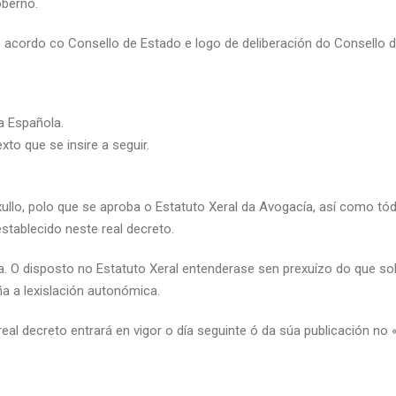
oberno.
e acordo co Consello de Estado e logo de deliberación do Consello d
a Española.
to que se insire a seguir.
llo, polo que se aproba o Estatuto Xeral da Avogacía, así como tóda
tablecido neste real decreto.
ca. O disposto no Estatuto Xeral entenderase sen prexuízo do que so
ña a lexislación autonómica.
eal decreto entrará en vigor o día seguinte ó da súa publicación no «