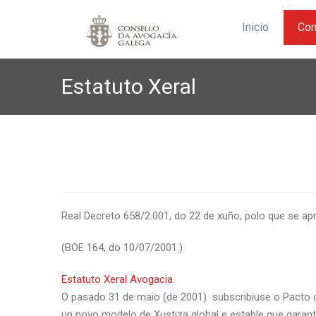
Inicio
Con
Estatuto Xeral
Real Decreto 658/2.001, do 22 de xuño, polo que se ap
(BOE 164, do 10/07/2001.)
Estatuto Xeral Avogacia
O pasado 31 de maio (de 2001) subscribiuse o Pacto d
un novo modelo de Xustiza global e estable que garanta