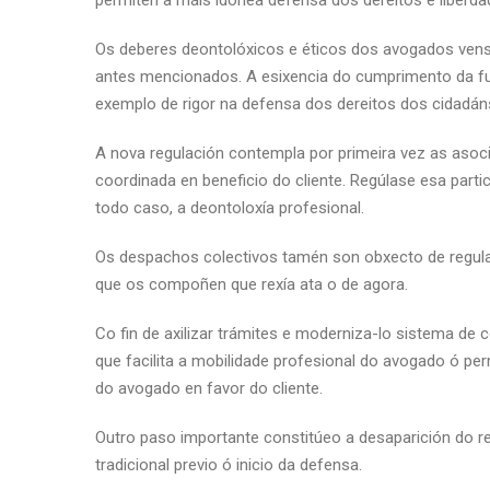
permiten a máis idónea defensa dos dereitos e liberd
Os deberes deontolóxicos e éticos dos avogados vense 
antes mencionados. A esixencia do cumprimento da fun
exemplo de rigor na defensa dos dereitos dos cidadán
A nova regulación contempla por primeira vez as asoc
coordinada en beneficio do cliente. Regúlase esa par
todo caso, a deontoloxía profesional.
Os despachos colectivos tamén son obxecto de regul
que os compoñen que rexía ata o de agora.
Co fin de axilizar trámites e moderniza-lo sistema de 
que facilita a mobilidade profesional do avogado ó per
do avogado en favor do cliente.
Outro paso importante constitúeo a desaparición do r
tradicional previo ó inicio da defensa.