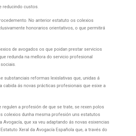
e reducindo custos.
rocedemento. No anterior estatuto os colexios
lusivamente honorarios orientativos, o que permitirá
olexios de avogados os que poidan prestar servicios
que redunda na mellora do servicio profesional
sociais.
e substanciais reformas lexislativas que, unidas á
a cabida ás novas prácticas profesionais que esixe a
e regulen a profesión de que se trate, se rexen polos
olos colexios dunha mesma profesión uns estatutos
da Avogacía, que xa veu adaptando ás novas esixencias
 Estatuto Xeral da Avogacía Española que, a través do