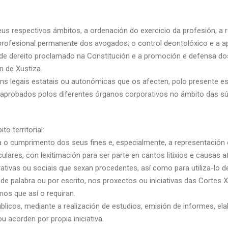
eus respectivos ámbitos, a ordenación do exercicio da profesión; a 
profesional permanente dos avogados; o control deontolóxico e a apl
 de dereito proclamado na Constitución e a promoción e defensa do
 de Xustiza.
ns legais estatais ou autonómicas que os afecten, polo presente est
s aprobados polos diferentes órganos corporativos no ámbito das s
o territorial:
ra o cumprimento dos seus fines e, especialmente, a representación
iculares, con lexitimación para ser parte en cantos litixios e causas 
rativas ou sociais que sexan procedentes, así como para utiliza-lo de
e palabra ou por escrito, nos proxectos ou iniciativas das Cortes X
os que así o requiran.
licos, mediante a realización de estudios, emisión de informes, ela
u acorden por propia iniciativa.