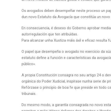
Os avogados deben desempeñar neste proceso un papel 
dun novo Estatuto da Avogacía que constitúa un novo 
En consecuencia, é desexo do Goberno aprobar median
autorregulación que ten atribuídas.
Para alcanzar unha Xustiza máis áxil e eficaz resulta
O papel que desempeña o avogado no exercicio da súa p
estatuto define a función e características da avogací
público».
A propia Constitución consagra no seu artigo 24 o dere
orgánica do Poder Xudicial, inspírase nunha serie de 
Refórzase o principio de boa fe que preside en todo c
tribunais.
Do mesmo modo, a garantía consagrada no novo estatut