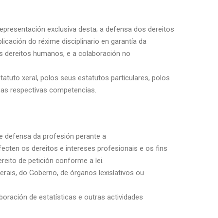
representación exclusiva desta; a defensa dos dereitos
icación do réxime disciplinario en garantía da
s dereitos humanos, e a colaboración no
atuto xeral, polos seus estatutos particulares, polos
úas respectivas competencias.
 e defensa da profesión perante a
afecten os dereitos e intereses profesionais e os fins
reito de petición conforme a lei.
erais, do Goberno, de órganos lexislativos ou
boración de estatísticas e outras actividades