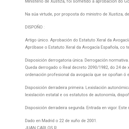
Ministerio de Xustiza, foi sometido á aprobación do G
Na súa virtude, por proposta do ministro de Xustiza, d
DISPOÑO :
Artigo único. Aprobación do Estatuto Xeral da Avogací
Apróbase o Estatuto Xeral da Avogacía Española, co tex
Disposición derrogatoria única. Derrogación normativa.
Queda derrogado o Real decreto 2090/1982, do 24 de xu
ordenación profesional da avogacía que se opoñan ó es
Disposición derradeira primeira. Lexislación autonómi
lexislación estatal e os estatutos de autonomía, dispo
Disposición derradeira segunda. Entrada en vigor. Este r
Dado en Madrid o 22 de xuño de 2001.
JUAN CARLOS R.