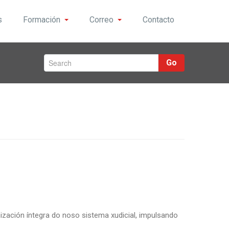
s
Formación
Correo
Contacto
Go
zación íntegra do noso sistema xudicial, impulsando