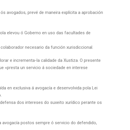
ós avogados, prevé de maneira explícita a aprobación
ola elevou ó Goberno en uso das facultades de
colaborador necesario da función xurisdiccional.
orar e incrementa-la calidade da Xustiza. O presente
ue «presta un servicio á sociedade en interese
uída en exclusiva á avogacía e desenvolvida pola Lei
.
 defensa dos intereses do suxeito xurídico perante os
a avogacía postos sempre ó servicio do defendido,