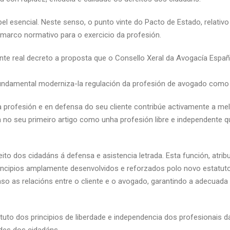
esencial. Neste senso, o punto vinte do Pacto de Estado, relativo 
marco normativo para o exercicio da profesión.
te real decreto a proposta que o Consello Xeral da Avogacía Españ
 fundamental moderniza-la regulación da profesión de avogado como 
rofesión e en defensa do seu cliente contribúe activamente a mell
a no seu primeiro artigo como unha profesión libre e independente q
ito dos cidadáns á defensa e asistencia letrada. Esta función, atrib
principios amplamente desenvolvidos e reforzados polo novo estatuto
aso as relacións entre o cliente e o avogado, garantindo a adecuada
o dos principios de liberdade e independencia dos profesionais d