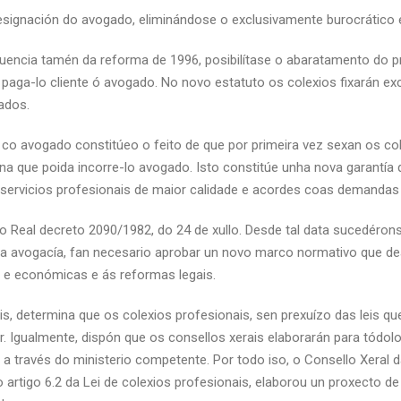
 designación do avogado, eliminándose o exclusivamente burocrático 
cuencia tamén da reforma de 1996, posibilítase o abaratamento do p
paga-lo cliente ó avogado. No novo estatuto os colexios fixarán exc
ados.
ón co avogado constitúeo o feito de que por primeira vez sexan os c
a que poida incorre-lo avogado. Isto constitúe unha nova garantía 
uns servicios profesionais de maior calidade e acordes coas demandas 
o Real decreto 2090/1982, do 24 de xullo. Desde tal data sucedérons
da avogacía, fan necesario aprobar un novo marco normativo que de
s e económicas e ás reformas legais.
is, determina que os colexios profesionais, sen prexuízo das leis qu
or. Igualmente, dispón que os consellos xerais elaborarán para tód
a través do ministerio competente. Por todo iso, o Consello Xeral 
artigo 6.2 da Lei de colexios profesionais, elaborou un proxecto de