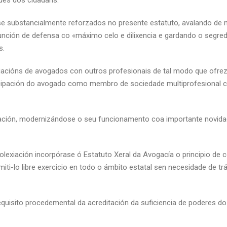
ades dos cidadáns.
substancialmente reforzados no presente estatuto, avalando de mane
ción de defensa co «máximo celo e dilixencia e gardando o segredo 
s.
iacións de avogados con outros profesionais de tal modo que ofrez
ticipación do avogado como membro de sociedade multiprofesional c
ación, modernizándose o seu funcionamento coa importante novida
colexiación incorpórase ó Estatuto Xeral da Avogacía o principio de 
miti-lo libre exercicio en todo o ámbito estatal sen necesidade de tr
equisito procedemental da acreditación da suficiencia de poderes d