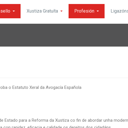
sello
Xustiza Gratuíta
Profesión
Ligazón
roba o Estatuto Xeral da Avogacía Española
e Estado para a Reforma da Xustiza co fin de abordar unha moderni
 con rapidez, eficacia e calidade os dereitos dos cidadáns.