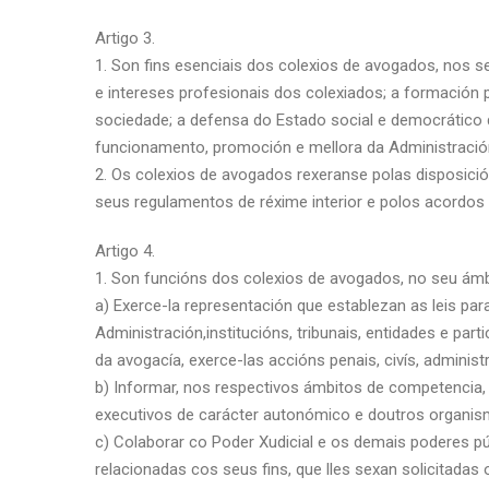
Artigo 3.
1. Son fins esenciais dos colexios de avogados, nos s
e intereses profesionais dos colexiados; a formación 
sociedade; a defensa do Estado social e democrático
funcionamento, promoción e mellora da Administración
2. Os colexios de avogados rexeranse polas disposició
seus regulamentos de réxime interior e polos acordo
Artigo 4.
1. Son funcións dos colexios de avogados, no seu ámbit
a) Exerce-la representación que establezan as leis pa
Administración,institucións, tribunais, entidades e part
da avogacía, exerce-las accións penais, civís, administ
b) Informar, nos respectivos ámbitos de competencia, d
executivos de carácter autonómico e doutros organism
c) Colaborar co Poder Xudicial e os demais poderes púb
relacionadas cos seus fins, que lles sexan solicitadas o