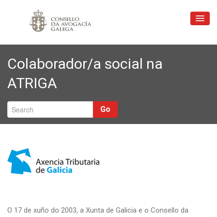
Inicio
Colaborador/a social na
Consello
ATRIGA
Xustiza Gratuíta
Profesión
Go
Ligazóns
Formación
Correo
Contacto
O 17 de xuño do 2003, a Xunta de Galicia e o Consello da