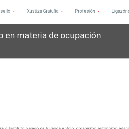
sello
Xustiza Gratuíta
Profesión
Ligazón
o en materia de ocupación
tre o Instituto Galego de Vivenda e Solo, organismo autónomo adscri