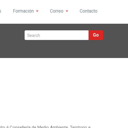
s
Formación
Correo
Contacto
Go
to á Consellería de Medio Ambiente, Territorio e