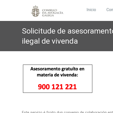
Inicio
Con
Solicitude de asesorament
ilegal de vivenda
Este servizo é froito dun convenio de colaboración en