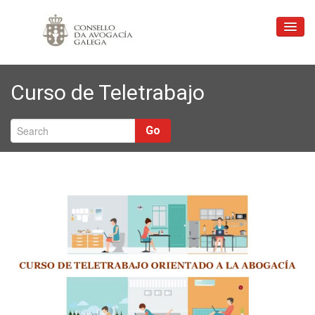
Inicio
Curso de Teletrabajo
Consello
Xustiza Gratuíta
Go
Profesión
Ligazóns
Formación
Correo
Contacto