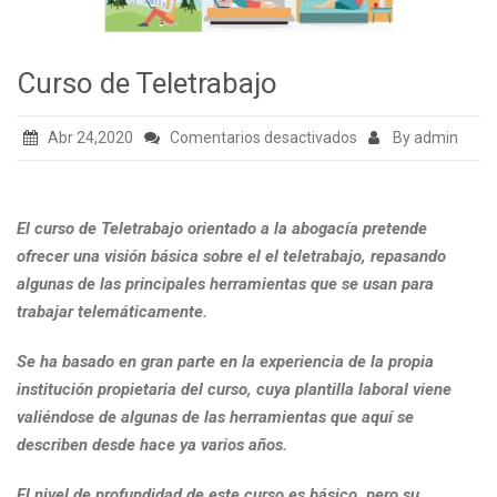
Curso de Teletrabajo
en
Abr 24,2020
Comentarios desactivados
By admin
Curso
de
Teletrabajo
El curso de Teletrabajo orientado a la abogacía pretende
ofrecer una visión básica sobre el el
teletrabajo
, repasando
algunas de las principales herramientas que se usan para
trabajar telemáticamente.
Se ha basado en gran parte en la experiencia de la propia
institución propietaria del curso, cuya plantilla laboral viene
valiéndose de algunas de las herramientas que aquí se
describen desde hace ya varios años.
El nivel de profundidad de este curso es básico, pero su