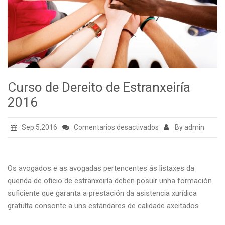
Curso de Dereito de Estranxeiría
2016
en
Sep 5,2016
Comentarios desactivados
By admin
Curso
de
Dereito
Os avogados e as avogadas pertencentes ás listaxes da
de
quenda de oficio de estranxeiría deben posuír unha formación
Estranxeiría
suficiente que garanta a prestación da asistencia xurídica
2016
gratuíta consonte a uns estándares de calidade axeitados.