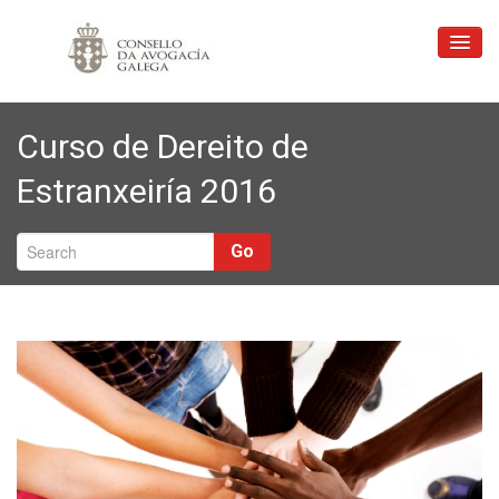
Inicio
Curso de Dereito de
Consello
Estranxeiría 2016
Xustiza Gratuíta
Profesión
Go
Ligazóns
Formación
Correo
Contacto