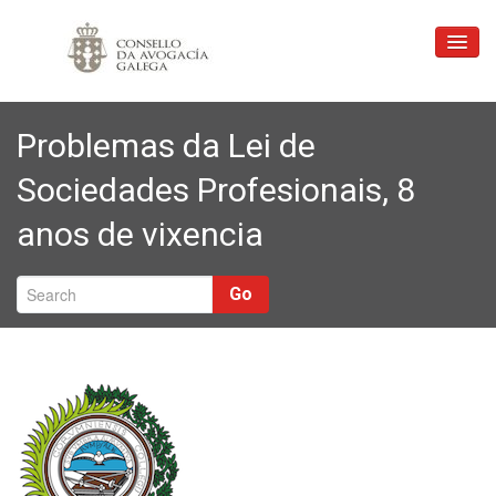
Inicio
Problemas da Lei de
Consello
Sociedades Profesionais, 8
Xustiza Gratuíta
anos de vixencia
Profesión
Ligazóns
Go
Formación
Correo
Contacto