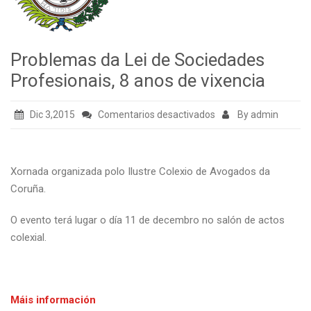
Problemas da Lei de Sociedades
Profesionais, 8 anos de vixencia
en
Dic 3,2015
Comentarios desactivados
By admin
Problemas
da
Lei
Xornada organizada polo Ilustre Colexio de Avogados da
de
Coruña.
Sociedades
Profesionais,
O evento terá lugar o día 11 de decembro no salón de actos
8
colexial.
anos
de
vixencia
Máis información