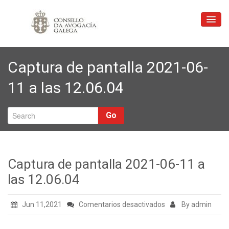
Inicio
Captura de pantalla 2021-06-
Consello
11 a las 12.06.04
Xustiza Gratuíta
Profesión
Go
Ligazóns
Formación
Captura de pantalla 2021-06-11 a
Correo
las 12.06.04
Contacto
en
Jun 11,2021
Comentarios desactivados
By admin
Captura