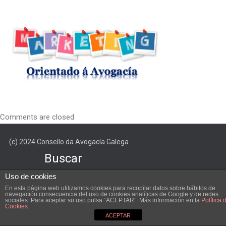
de
pantalla
2021-
06-
11
a
las
12.06.04
Comments are closed
(c) 2024 Consello da Avogacía Galega
Buscar
Uso de cookies
En esta página web utilizamos cookies para recopilar datos sobre hábitos de
navegación consecuencia del uso de cookies analíticas de Google y de redes
sociales. Para aceptar su uso pulsa “ACEPTAR”. Más información en la
Política 
Cookies
.
ACEPTAR